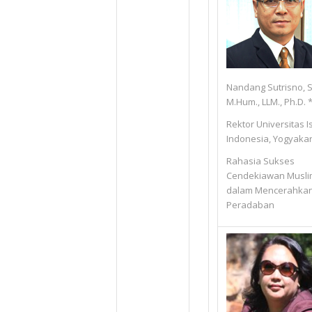
Nandang Sutrisno, S
M.Hum., LLM., Ph.D. 
Rektor Universitas I
Indonesia, Yogyaka
Rahasia Sukses
Cendekiawan Musli
dalam Mencerahka
Peradaban