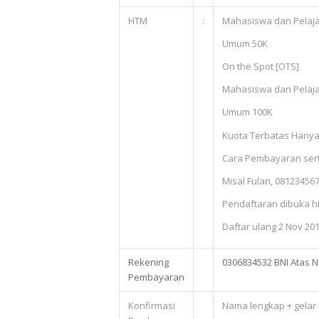
HTM
:
Mahasiswa dan Pelaja
Umum 50K
On the Spot [OTS]
Mahasiswa dan Pelaja
Umum 100K
Kuota Terbatas Hanya
Cara Pembayaran serta
Misal Fulan, 0812345
Pendaftaran dibuka hi
Daftar ulang 2 Nov 201
Rekening
0306834532 BNI Atas N
Pembayaran
Konfirmasi
Nama lengkap + gelar –