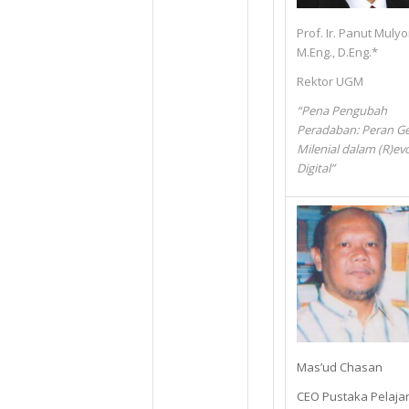
Prof. Ir. Panut Muly
M.Eng., D.Eng.*
Rektor UGM
“Pena Pengubah
Peradaban: Peran Ge
Milenial dalam (R)evo
Digital”
Mas’ud Chasan
CEO Pustaka Pelaja