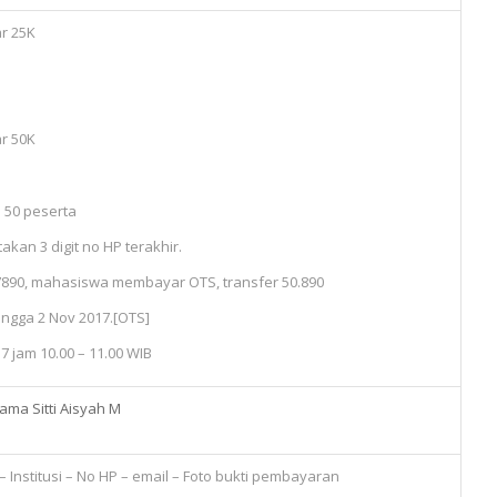
r 25K
r 50K
 50 peserta
kan 3 digit no HP terakhir.
67890, mahasiswa membayar OTS, transfer 50.890
ngga 2 Nov 2017.[OTS]
7 jam 10.00 – 11.00 WIB
ama Sitti Aisyah M
 Institusi – No HP – email – Foto bukti pembayaran