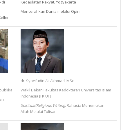
y
di
Kedaulatan Rakyat, Yogyakarta
Mencerahkan Dunia melalui Opini
eller
dr. Syaefudin Ali Akhmad, MSc.
epublika
Wakil Dekan Fakultas Kedokteran Universitas Islam
Indonesia [FK UII]
an
Spiritual/Religious Writing
: Rahasia Menemukan
Allah Melalui Tulisan