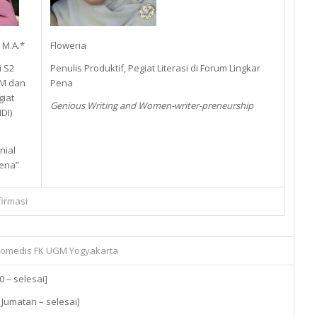
, M.A.*
Floweria
i S2
Penulis Produktif, Pegiat Literasi di Forum Lingkar
GM dan
Pena
giat
Genious Writing and Women-writer-preneurship
IDI)
nial
Pena”
firmasi
Biomedis FK UGM Yogyakarta
0 – selesai]
 Jumatan – selesai]