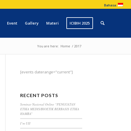
Bahasa:
Event
Gallery
Materi
ICIBIH 2025
You are here:
Home
/
2017
[events daterange="current"]
RECENT POSTS
Seminar Nasional Online “PENGUATAN
ETIKA MEDIS/BIOETIK BERBASIS ETIKA
HAMBA”
I’m UII